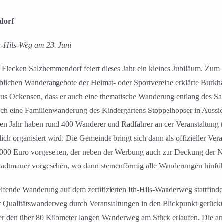
dorf
-Hils-Weg am 23. Juni
ecken Salzhemmendorf feiert dieses Jahr ein kleines Jubiläum. Zum 15
üblichen Wanderangebote der Heimat- oder Sportvereine erklärte Burkh
us Ockensen, dass er auch eine thematische Wanderung entlang des S
auch eine Familienwanderung des Kindergartens Stoppelhopser in Aus
tzten Jahr haben rund 400 Wanderer und Radfahrer an der Veranstaltung
 organisiert wird. Die Gemeinde bringt sich dann als offizieller Veran
 1000 Euro vorgesehen, der neben der Werbung auch zur Deckung der N
 Stadtmauer vorgesehen, wo dann sternenförmig alle Wanderungen hinfüh
reifende Wanderung auf dem zertifizierten Ith-Hils-Wanderweg stattfi
 Qualitätswanderweg durch Veranstaltungen in den Blickpunkt gerückt 
rtler den über 80 Kilometer langen Wanderweg am Stück erlaufen. D