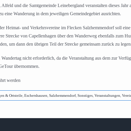
 Alfeld und die Samtgemeinde Leinebergland veranstalten dieses Jahr
zu eine Wanderung in dem jeweiligen Gemeindegebiet ausrichten.
 der Heimat- und Verkehrsvereine im Flecken Salzhemmendorf soll ein
itere Strecke von Capellenhagen über den Wanderweg ebenfalls zum Hu
den, um dann den übrigen Teil der Strecke gemeinsam zurück zu legen
n Wandertag nicht erforderlich, da die Veranstaltung aus dem zur Verf
e GeTour übernommen.
ührt werden
en & Ortsteile
,
Eschershausen
,
Salzhemmendorf
,
Sonstiges
,
Veranstaltungen
,
Verei