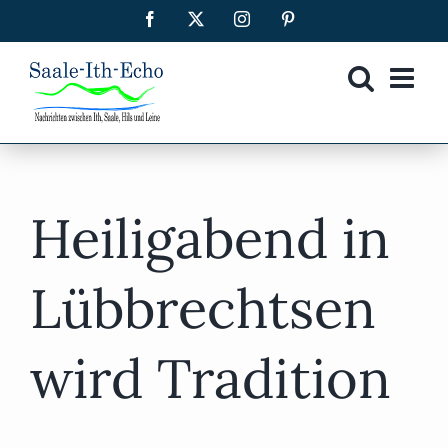
Zum
Facebook
X
Instagram
Pinterest
Inhalt
springen
Heiligabend in
Lübbrechtsen
wird Tradition