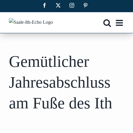
Zum
Facebook
X
Instagram
Pinterest
Inhalt
springen
Gemütlicher
Jahresabschluss
am Fuße des Ith