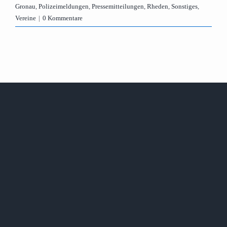
Gronau
,
Polizeimeldungen
,
Pressemitteilungen
,
Rheden
,
Sonstiges
,
Vereine
|
0 Kommentare