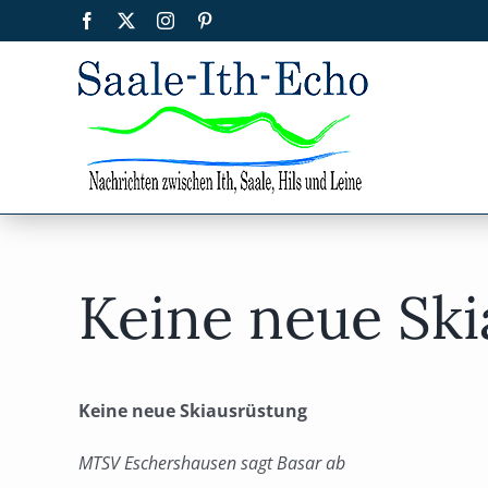
Zum
Facebook
X
Instagram
Pinterest
Inhalt
springen
Keine neue Sk
Keine neue Skiausrüstung
MTSV Eschershausen sagt Basar ab