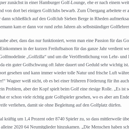
ner zunächst in einer Hamburger Golf-Lounge, ehe er nach einem weit
nd von dort bei einigen Golfclubs bewarb. Zum Übergang arbeitete er al
 dann schließlich auf den Golfclub Sieben Berge in Rheden aufmerksa
nn kam er dann vor rund zehn Jahren als selbstständiger Golflehrer
aube aber, dass das nur funktioniert, wenn man eine Passion für das G
s Einkommen in der kurzen Freiluftsaison für das ganze Jahr verdient 
 Golfmodelinie „Golfzilla“ und um die Veröffentlichung von Lehr- un
a ein guter Golfschwung oft Jahre dauert und Geduld sehr wichtig ist. 
port gesehen und kann immer wieder tolle Natur und frische Luft währen
er!“ Wagner weiß nicht, ob es bei einer früheren Förderung für ihn auc
n Problem, aber der Kopf spielt beim Golf eine riesige Rolle. „Es ist 
 hat er schon viele richtig gute Golfspieler gesehen, wo es aber am End
eife verliehen, damit sie ohne Begleitung auf den Golfplatz dürfen.
 kräftig um 1,4 Prozent oder 8740 Spieler zu, so dass mittlerweile über
ei alleine 2020 64 Neumitglieder hinzukamen. „Die Menschen haben sc