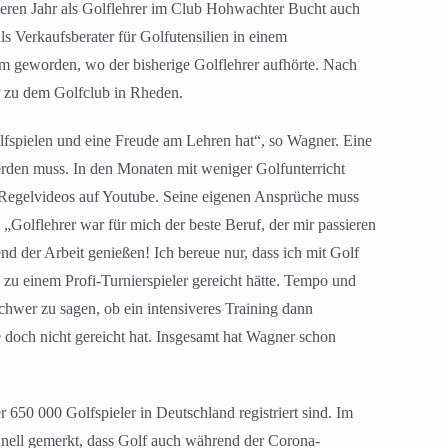
eren Jahr als Golflehrer im Club Hohwachter Bucht auch
s Verkaufsberater für Golfutensilien in einem
m geworden, wo der bisherige Golflehrer aufhörte. Nach
 zu dem Golfclub in Rheden.
olfspielen und eine Freude am Lehren hat“, so Wagner. Eine
werden muss. In den Monaten mit weniger Golfunterricht
d Regelvideos auf Youtube. Seine eigenen Ansprüche muss
„Golflehrer war für mich der beste Beruf, der mir passieren
d der Arbeit genießen! Ich bereue nur, dass ich mit Golf
h zu einem Profi-Turnierspieler gereicht hätte. Tempo und
schwer zu sagen, ob ein intensiveres Training dann
e doch nicht gereicht hat. Insgesamt hat Wagner schon
 650 000 Golfspieler in Deutschland registriert sind. Im
hnell gemerkt, dass Golf auch während der Corona-