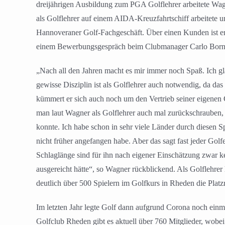
dreijährigen Ausbildung zum PGA Golflehrer arbeitete Wag
als Golflehrer auf einem AIDA-Kreuzfahrtschiff arbeitete u
Hannoveraner Golf-Fachgeschäft. Über einen Kunden ist er
einem Bewerbungsgespräch beim Clubmanager Carlo Bornema
„Nach all den Jahren macht es mir immer noch Spaß. Ich gl
gewisse Disziplin ist als Golflehrer auch notwendig, da da
kümmert er sich auch noch um den Vertrieb seiner eigenen
man laut Wagner als Golflehrer auch mal zurückschrauben, d
konnte. Ich habe schon in sehr viele Länder durch diesen S
nicht früher angefangen habe. Aber das sagt fast jeder Golf
Schlaglänge sind für ihn nach eigener Einschätzung zwar kei
ausgereicht hätte“, so Wagner rückblickend. Als Golflehrer
deutlich über 500 Spielern im Golfkurs in Rheden die Platzr
Im letzten Jahr legte Golf dann aufgrund Corona noch einmal
Golfclub Rheden gibt es aktuell über 760 Mitglieder, wob