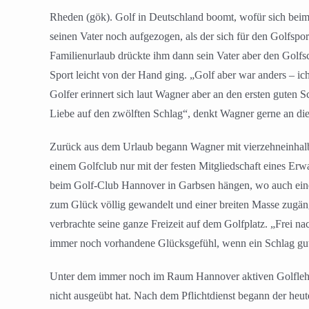
Rheden (gök). Golf in Deutschland boomt, wofür sich beim
seinen Vater noch aufgezogen, als der sich für den Golfsp
Familienurlaub drückte ihm dann sein Vater aber den Golfsch
Sport leicht von der Hand ging. „Golf aber war anders – i
Golfer erinnert sich laut Wagner aber an den ersten guten S
Liebe auf den zwölften Schlag“, denkt Wagner gerne an di
Zurück aus dem Urlaub begann Wagner mit vierzehneinhalb J
einem Golfclub nur mit der festen Mitgliedschaft eines E
beim Golf-Club Hannover in Garbsen hängen, wo auch eine e
zum Glück völlig gewandelt und einer breiten Masse zugän
verbrachte seine ganze Freizeit auf dem Golfplatz. „Frei n
immer noch vorhandene Glücksgefühl, wenn ein Schlag gut
Unter dem immer noch im Raum Hannover aktiven Golflehrer
nicht ausgeübt hat. Nach dem Pflichtdienst begann der he