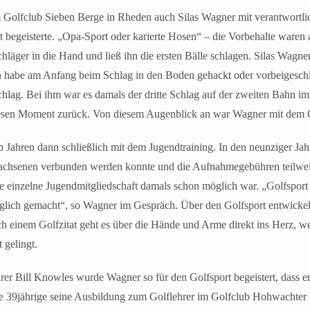
 Golfclub Sieben Berge in Rheden auch Silas Wagner mit verantwortlic
ort begeisterte. „Opa-Sport oder karierte Hosen“ – die Vorbehalte war
läger in die Hand und ließ ihn die ersten Bälle schlagen. Silas Wagner
ch habe am Anfang beim Schlag in den Boden gehackt oder vorbeigeschl
chlag. Bei ihm war es damals der dritte Schlag auf der zweiten Bahn im
esen Moment zurück. Von diesem Augenblick an war Wagner mit dem Gol
ahren dann schließlich mit dem Jugendtraining. In den neunziger Jahr
rwachsenen verbunden werden konnte und die Aufnahmegebühren teilwe
inzelne Jugendmitgliedschaft damals schon möglich war. „Golfsport wa
glich gemacht“, so Wagner im Gespräch. Über den Golfsport entwickelt
ach einem Golfzitat geht es über die Hände und Arme direkt ins Herz, we
 gelingt.
 Bill Knowles wurde Wagner so für den Golfsport begeistert, dass er
ute 39jährige seine Ausbildung zum Golflehrer im Golfclub Hohwachter