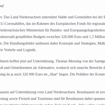
auf
ver. Das Land Niedersachsen unterstützt Städte und Gemeinden bei de
us EU-Coronahilfen, das im Rahmen des Europäischen Fonds für regio
im Niedersächsischen Ministerium für Bundes- und Europaangelegenheit
nerzahl gestaffelten Budgets zwischen 320.000 Euro und 1,5 Millionen
en. Die Handlungsfelder umfassen dabei Konzepte und Strategien, Ma
ie Verkehr und Logistik.
ern hoffen jetzt auf Unterstützung. Thomas Mensing von der Samtgem
tadt und Ortsteilzentren als Alternative, wodurch sich manche Bereich
ng da ja auch 320 000 Euro im „Skat“ liegen. Die Politiker der Kom
hausen auf Unterstützung vom Land Niedersachsen. Beushausen ist zuver
istung sowie Freizeit und Tourismus sind für Beushausen dabei span