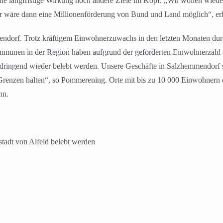
ne langfristige Wirkung noch andere Ziele im Kopf. „Wir wollen wied
ier wäre dann eine Millionenförderung von Bund und Land möglich“, er
ndorf. Trotz kräftigem Einwohnerzuwachs in den letzten Monaten dur
munen in der Region haben aufgrund der geforderten Einwohnerzahl 
 dringend wieder belebt werden. Unsere Geschäfte in Salzhemmendorf s
Grenzen halten“, so Pommerening. Orte mit bis zu 10 000 Einwohnern e
nn.
tadt von Alfeld belebt werden