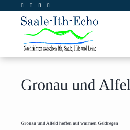
Zum
Facebook
X
Instagram
Pinterest
Inhalt
springen
Gronau und Alfe
Gronau und Alfeld hoffen auf warmen Geldregen