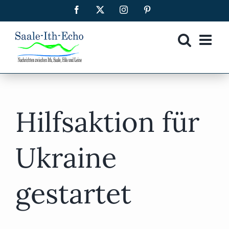
Zum
Facebook
X
Instagram
Pinterest
Inhalt
springen
Hilfsaktion für
Ukraine
gestartet