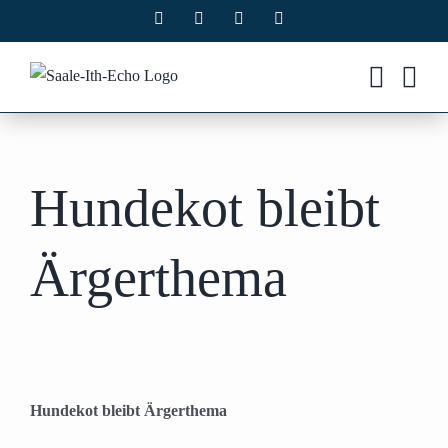
Zum
Facebook
X
Instagram
Pinterest
Inhalt
springen
Hundekot bleibt
Ärgerthema
Hundekot bleibt Ärgerthema