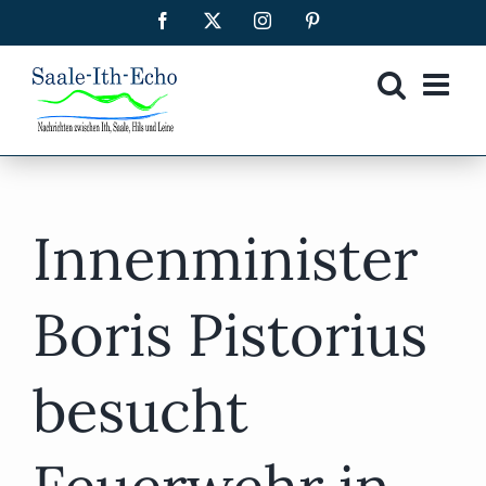
Zum
Facebook
X
Instagram
Pinterest
Inhalt
springen
Innenminister
Boris Pistorius
besucht