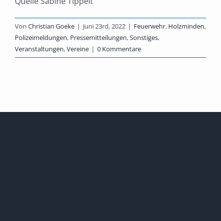
Quelle Sabine Tippelt
Von
Christian Goeke
|
Juni 23rd, 2022
|
Feuerwehr
,
Holzminden
,
Polizeimeldungen
,
Pressemitteilungen
,
Sonstiges
,
Veranstaltungen
,
Vereine
|
0 Kommentare