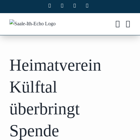
Zum
Facebook
X
Instagram
Pinterest
Inhalt
springen
Heimatverein
Külftal
überbringt
Spende