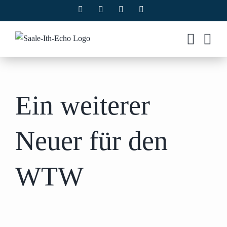
Zum
Facebook
X
Instagram
Pinterest
Inhalt
springen
Ein weiterer
Neuer für den
WTW