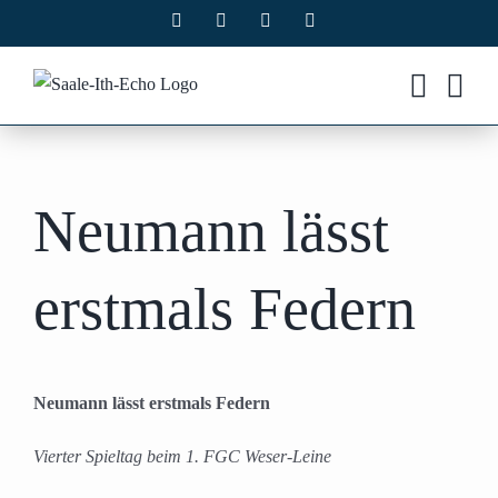
Zum
Facebook
X
Instagram
Pinterest
Inhalt
springen
Neumann lässt
erstmals Federn
Neumann lässt erstmals Federn
Vierter Spieltag beim 1. FGC Weser-Leine