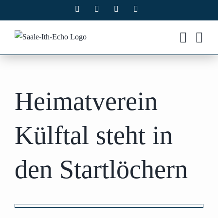
Zum
Facebook
X
Instagram
Pinterest
Inhalt
springen
Heimatverein
Külftal steht in
den Startlöchern
Zeige