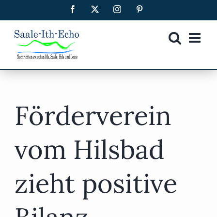
Zum
Facebook
X
Instagram
Pinterest
Inhalt
springen
Förderverein
vom Hilsbad
zieht positive