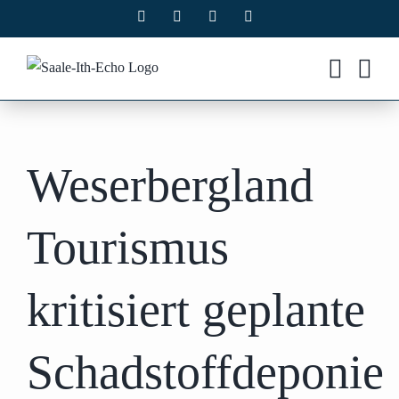
Zum
Facebook
X
Instagram
Pinterest
Inhalt
springen
Weserbergland
Tourismus
kritisiert geplante
Schadstoffdeponie