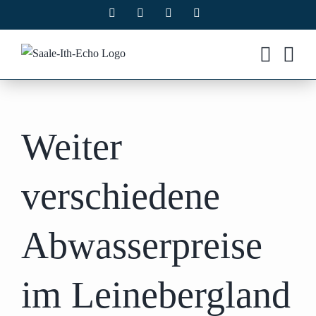
Zum
Facebook
X
Instagram
Pinterest
Inhalt
springen
Weiter
verschiedene
Abwasserpreise
im Leinebergland