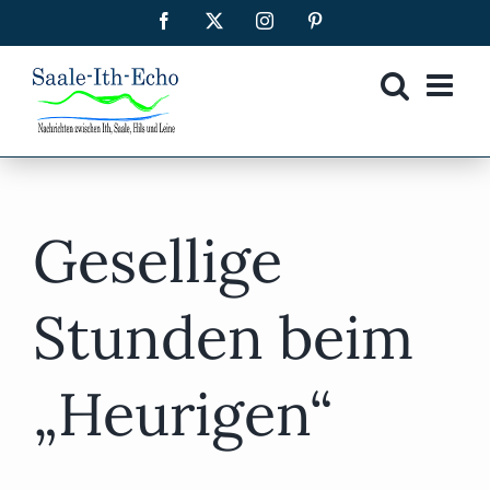
Zum
Facebook
X
Instagram
Pinterest
Inhalt
springen
Gesellige
Stunden beim
„Heurigen“