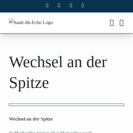
Zum
Facebook
X
Instagram
Pinterest
Inhalt
springen
Wechsel an der
Spitze
Zeige
grösseres
Wechsel an der Spitze
Bild