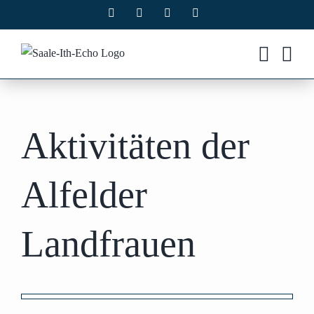
Zum
Facebook
X
Instagram
Pinterest
Inhalt
springen
Aktivitäten der
Alfelder
Landfrauen
Zeige