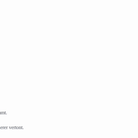
mmt.
rer vertont.