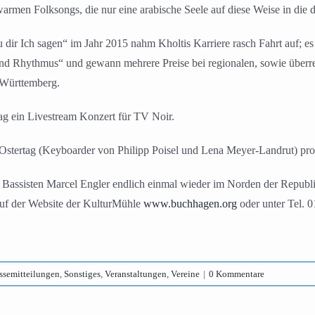
rmen Folksongs, die nur eine arabische Seele auf diese Weise in die 
 dir Ich sagen“ im Jahr 2015 nahm Kholtis Karriere rasch Fahrt auf; 
nd Rhythmus“ und gewann mehrere Preise bei regionalen, sowie überre
Württemberg.
g ein Livestream Konzert für TV Noir.
Ostertag (Keyboarder von Philipp Poisel und Lena Meyer-Landrut) produ
assisten Marcel Engler endlich einmal wieder im Norden der Republik
auf der Website der KulturMühle
www.buchhagen.org
oder unter Tel. 
ssemitteilungen
,
Sonstiges
,
Veranstaltungen
,
Vereine
|
0 Kommentare