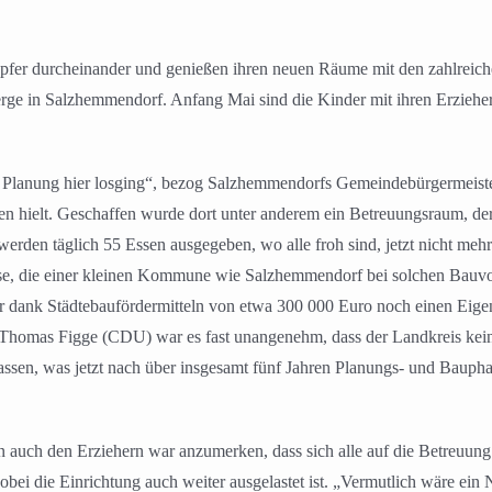
fer durcheinander und genießen ihren neuen Räume mit den zahlreichen
erge in Salzhemmendorf. Anfang Mai sind die Kinder mit ihren Erzieh
ze Planung hier losging“, bezog Salzhemmendorfs Gemeindebürgermeist
en hielt. Geschaffen wurde dort unter anderem ein Betreuungsraum, de
erden täglich 55 Essen ausgegeben, wo alle froh sind, jetzt nicht mehr
e, die einer kleinen Kommune wie Salzhemmendorf bei solchen Bauvor
dank Städtebaufördermitteln von etwa 300 000 Euro noch einen Eigena
 Thomas Figge (CDU) war es fast unangenehm, dass der Landkreis kei
lassen, was jetzt nach über insgesamt fünf Jahren Planungs- und Bauph
ern auch den Erziehern war anzumerken, dass sich alle auf die Betreuun
bei die Einrichtung auch weiter ausgelastet ist. „Vermutlich wäre ein