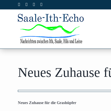
Zum
Facebook
X
Instagram
Pinterest
Inhalt
springen
Neues Zuhause fü
Zeige
grösseres
Neues Zuhause für die Grashüpfer
Bild