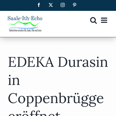
Zum
Facebook
X
Instagram
Pinterest
Inhalt
springen
EDEKA Durasin
in
Coppenbrügge