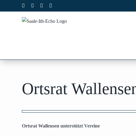
Zum
Facebook
X
Instagram
Pinterest
Inhalt
springen
Ortsrat Wallensen
Zeige
grösseres
Ortsrat Wallensen unterstützt Vereine
Bild