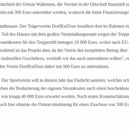
chied der Ortsrat Wallensen, die Vereine in der Ortschaft finanziell 
im mit 300 Euro unterstützt werden, wodurch die letzte Finanzierungs
tadtmauer. Der Trägerverein DorfKulTour installiert dort im Rahmen 
n Teil des Hauses mit dem großen Veranstaltungsraum wegen der Treppe
ie Gesamtkosten für den Treppenlift betragen 10 800 Euro, wobei nach
ordernd ist das Projekt aber, da der Verein den kompletten Betrag übe
s kulturellen Geschehens, weshalb wir das auch unterstützen sollten“, e
 den Verein DorfKulTour daher mit 500 Euro zu unterstützen.
Der Sportverein will in diesem Jahr das Flutlicht sanieren, welches s
 neben der Reduzierung der eigenen Stromkosten auch einen bescheidene
on knapp 40 000 Euro erwartet werden. Nach ersten Kostenschätzung
ch hier stimmte der Ortsrat einstimmig für einen Zuschuss von 500 Eu