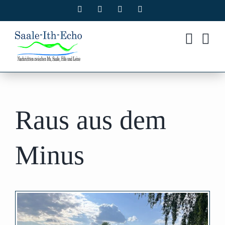
Zum
Facebook
X
Instagram
Pinterest
Inhalt
springen
Raus aus dem
Minus
Zeige
grösseres