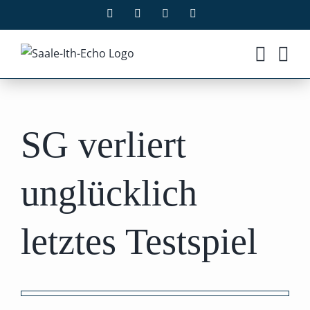
Zum
Facebook
X
Instagram
Pinterest
Inhalt
springen
SG verliert
unglücklich
letztes Testspiel
Zeige