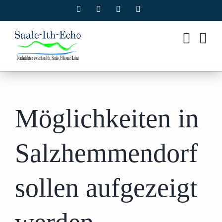
Zum
Facebook
X
Instagram
Pinterest
Inhalt
springen
Möglichkeiten in
Salzhemmendorf
sollen aufgezeigt