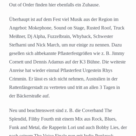
Out of Order finden hier ebenfalls ein Zuhause.
Überhaupt ist auf dem Fest viel Musik aus der Region im
Angebot: Mokephone, Sound on Stage, Rusted Roof, Truck
Meißner, Dj Alpha, Fuzzelbrain, Whyback, Schwester
Stefharni und Nick March, um nur einige zu nennen. Dazu
gesellen sich altbekannte Pflasterfestgrößen wie z. B. Jimmy
Cornett und Dennis Adamus auf der K3 Bühne. Die weiteste
Anreise hat wieder einmal Pflasterfest Urgestein Rhys
Crimmin. Er lässt es sich nicht nehmen, Australien in der
Rattenfängerstadt zu vertreten und tritt an allen 3 Tagen in
der Bäckerstraße auf.
Neu und beachtenswert sind z. B. die Coverband The
Splendid, Filthy Fourth mit einem Mix aus Rock, Blues,
Funk and Metal, die Rapperin Lori und auch Bobby Lies, der
nach seinem The Voice Finale nun mit Indie-Punkrock