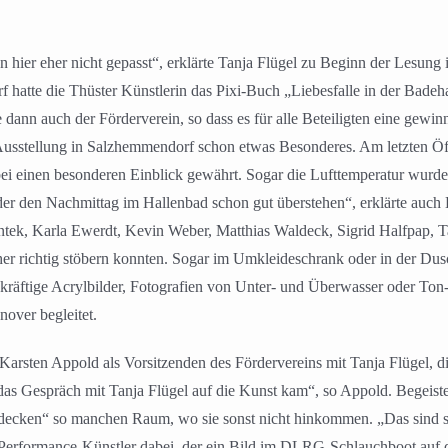
n hier eher nicht gepasst“, erklärte Tanja Flügel zu Beginn der Lesun
atte die Thüster Künstlerin das Pixi-Buch „Liebesfalle in der Badeha
e dann auch der Förderverein, so dass es für alle Beteiligten eine ge
e Ausstellung in Salzhemmendorf schon etwas Besonderes. Am letzten 
ei einen besonderen Einblick gewährt. Sogar die Lufttemperatur wurd
er den Nachmittag im Hallenbad schon gut überstehen“, erklärte auc
k, Karla Ewerdt, Kevin Weber, Matthias Waldeck, Sigrid Halfpap, Ta
cher richtig stöbern konnten. Sogar im Umkleideschrank oder in der Du
 kräftige Acrylbilder, Fotografien von Unter- und Überwasser oder To
over begleitet.
rsten Appold als Vorsitzenden des Fördervereins mit Tanja Flügel, die 
das Gespräch mit Tanja Flügel auf die Kunst kam“, so Appold. Begeiste
cken“ so manchen Raum, wo sie sonst nicht hinkommen. „Das sind sch
n Performance-Künstler dabei, der ein Bild im DLRG-Schlauchboot auf