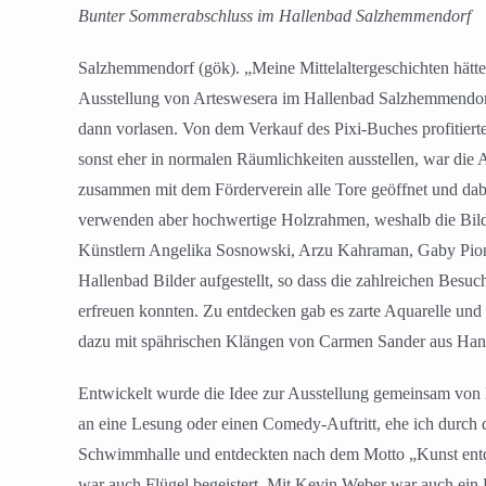
Bunter Sommerabschluss im Hallenbad Salzhemmendorf
Salzhemmendorf (gök). „Meine Mittelaltergeschichten hätte
Ausstellung von Arteswesera im Hallenbad Salzhemmendorf h
dann vorlasen. Von dem Verkauf des Pixi-Buches profitiert
sonst eher in normalen Räumlichkeiten ausstellen, war di
zusammen mit dem Förderverein alle Tore geöffnet und dab
verwenden aber hochwertige Holzrahmen, weshalb die Bild
Künstlern Angelika Sosnowski, Arzu Kahraman, Gaby Pionte
Hallenbad Bilder aufgestellt, so dass die zahlreichen Besu
erfreuen konnten. Zu entdecken gab es zarte Aquarelle und
dazu mit spährischen Klängen von Carmen Sander aus Hann
Entwickelt wurde die Idee zur Ausstellung gemeinsam von Ka
an eine Lesung oder einen Comedy-Auftritt, ehe ich durch 
Schwimmhalle und entdeckten nach dem Motto „Kunst entde
war auch Flügel begeistert. Mit Kevin Weber war auch ei