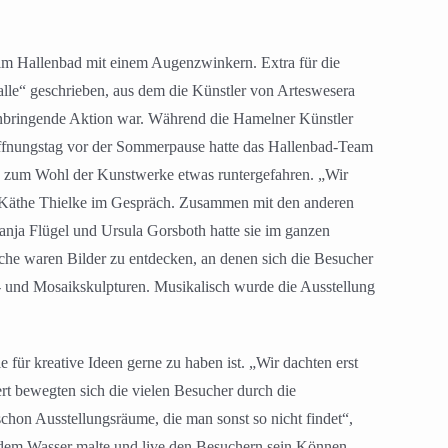
g im Hallenbad mit einem Augenzwinkern. Extra für die
lle“ geschrieben, aus dem die Künstler von Arteswesera
winnbringende Aktion war. Während die Hamelner Künstler
Öffnungstag vor der Sommerpause hatte das Hallenbad-Team
e zum Wohl der Kunstwerke etwas runtergefahren. „Wir
h Käthe Thielke im Gespräch. Zusammen mit den anderen
nja Flügel und Ursula Gorsboth hatte sie im ganzen
sche waren Bilder zu entdecken, an denen sich die Besucher
n- und Mosaikskulpturen. Musikalisch wurde die Ausstellung
für kreative Ideen gerne zu haben ist. „Wir dachten erst
rt bewegten sich die vielen Besucher durch die
on Ausstellungsräume, die man sonst so nicht findet“,
 dem Wasser malte und live den Besuchern sein Können