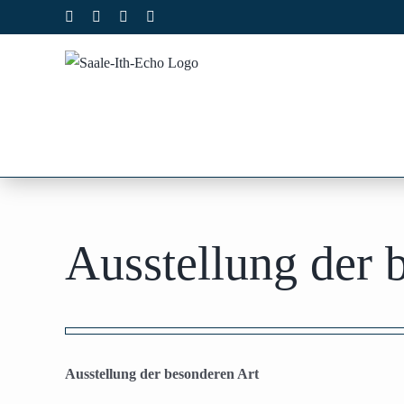
Zum
Facebook
X
Instagram
Pinterest
Inhalt
springen
Ausstellung der 
Zeige
grösseres
Ausstellung der besonderen Art
Bild