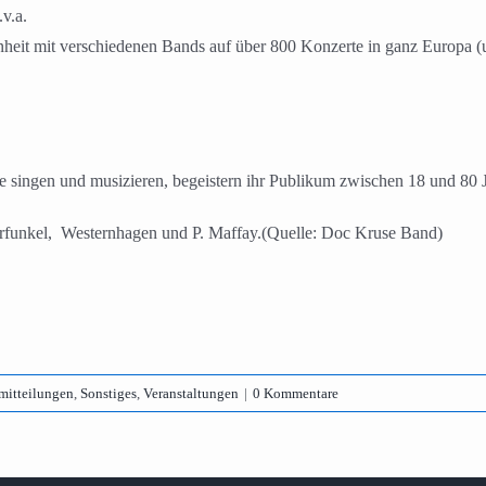
v.a.
t mit verschiedenen Bands auf über 800 Konzerte in ganz Europa (u.a.
singen und musizieren, begeistern ihr Publikum zwischen 18 und 80 Ja
unkel, Westernhagen und P. Maffay.(Quelle: Doc Kruse Band)
mitteilungen
,
Sonstiges
,
Veranstaltungen
|
0 Kommentare