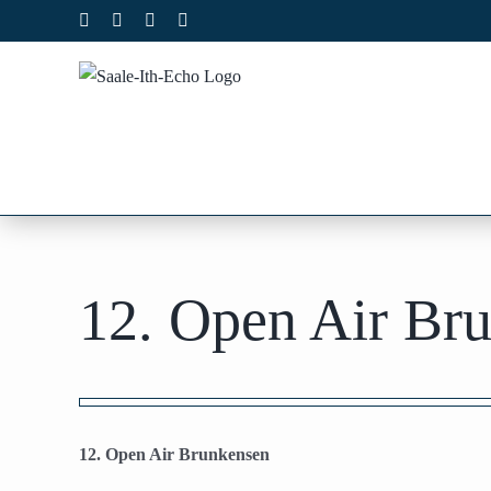
Zum
Facebook
X
Instagram
Pinterest
Inhalt
springen
12. Open Air Br
Zeige
grösseres
12. Open Air Brunkensen
Bild