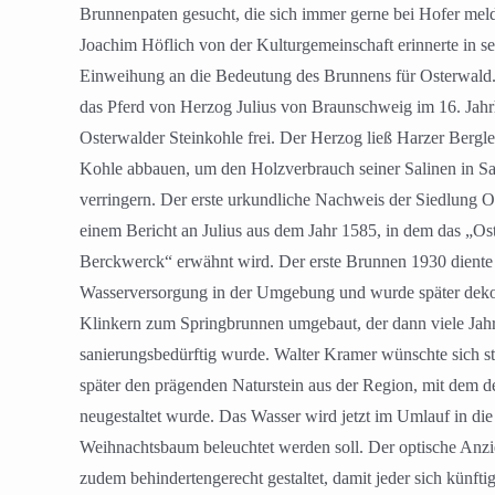
Brunnenpaten gesucht, die sich immer gerne bei Hofer mel
Joachim Höflich von der Kulturgemeinschaft erinnerte in se
Einweihung an die Bedeutung des Brunnens für Osterwald.
das Pferd von Herzog Julius von Braunschweig im 16. Jahrh
Osterwalder Steinkohle frei. Der Herzog ließ Harzer Bergle
Kohle abbauen, um den Holzverbrauch seiner Salinen in 
verringern. Der erste urkundliche Nachweis der Siedlung 
einem Bericht an Julius aus dem Jahr 1585, in dem das „Os
Berckwerck“ erwähnt wird. Der erste Brunnen 1930 diente 
Wasserversorgung in der Umgebung und wurde später deko
Klinkern zum Springbrunnen umgebaut, der dann viele Jahr
sanierungsbedürftig wurde. Walter Kramer wünschte sich st
später den prägenden Naturstein aus der Region, mit dem 
neugestaltet wurde. Das Wasser wird jetzt im Umlauf in die
Weihnachtsbaum beleuchtet werden soll. Der optische An
zudem behindertengerecht gestaltet, damit jeder sich künft