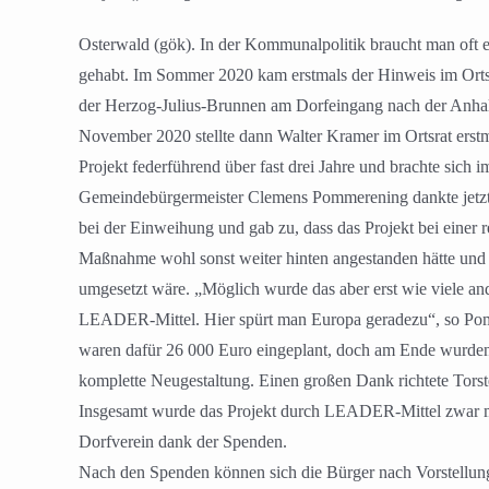
Osterwald (gök). In der Kommunalpolitik braucht man oft e
gehabt. Im Sommer 2020 kam erstmals der Hinweis im Ortsr
der Herzog-Julius-Brunnen am Dorfeingang nach der Anhal
November 2020 stellte dann Walter Kramer im Ortsrat erstm
Projekt federführend über fast drei Jahre und brachte sich i
Gemeindebürgermeister Clemens Pommerening dankte jetzt
bei der Einweihung und gab zu, dass das Projekt bei einer
Maßnahme wohl sonst weiter hinten angestanden hätte und 
umgesetzt wäre. „Möglich wurde das aber erst wie viele an
LEADER-Mittel. Hier spürt man Europa geradezu“, so Po
waren dafür 26 000 Euro eingeplant, doch am Ende wurden
komplette Neugestaltung. Einen großen Dank richtete Torst
Insgesamt wurde das Projekt durch LEADER-Mittel zwar mi
Dorfverein dank der Spenden.
Nach den Spenden können sich die Bürger nach Vorstellung