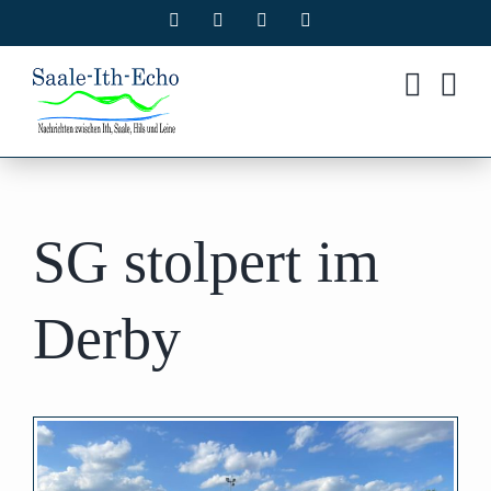
Zum
Facebook
X
Instagram
Pinterest
Inhalt
springen
SG stolpert im
Derby
Zeige
grösseres