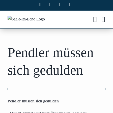
Zum
Facebook
X
Instagram
Pinterest
Inhalt
springen
Pendler müssen
sich gedulden
Zeige
grösseres
Pendler müssen sich gedulden
Bild