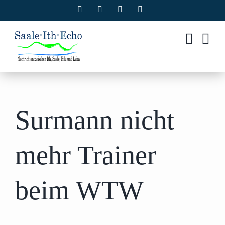
Zum
Facebook
X
Instagram
Pinterest
Inhalt
springen
Surmann nicht
mehr Trainer
beim WTW