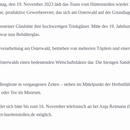
g, den 19. November 2023 lädt das Team vom Hüttenstollen wieder 
ne, produktive Gewerberevier, das sich am Osterwald auf der Grundlage
steiner Glashütte ihre hochwertigen Trinkgläser. Mitte des 19. Jahrhun
war nun Behälterglas.
onverarbeitung am Osterwald, betrieben von mehreren Töpfern und einer 
Osterwalds einen bedeutenden Wirtschaftsfaktor dar. Die hiesigen Sand
 Bergleute in vergangenen Zeiten – stehen im Mittelpunkt der Herbst
ee oder Tee im Museum.
ldet sich bitte bis zum 16. November telefonisch an bei Anja Reima
r-huettenstollen.de möglich.