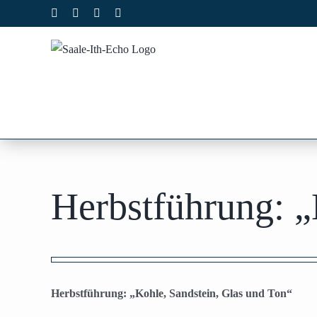
Zum
Facebook
X
Instagram
Pinterest
Inhalt
springen
Herbstführung: „
Zeige
grösseres
Herbstführung: „Kohle, Sandstein, Glas und Ton“
Bild