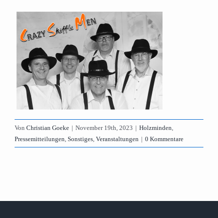
Von
Christian Goeke
|
November 19th, 2023
|
Holzminden
,
Pressemitteilungen
,
Sonstiges
,
Veranstaltungen
|
0 Kommentare