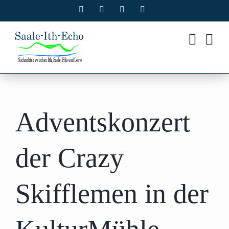
Zum
Facebook
X
Instagram
Pinterest
Inhalt
springen
Adventskonzert
der Crazy
Skifflemen in der