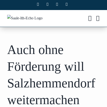
Zum
Facebook
X
Instagram
Pinterest
Inhalt
springen
Auch ohne
Förderung will
Salzhemmendorf
weitermachen