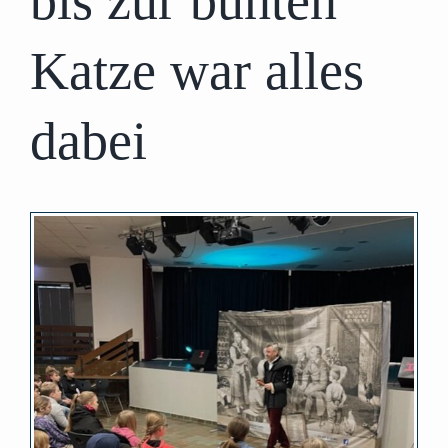
bis zur bunten
Katze war alles
dabei
Zeige
grösseres
Bild