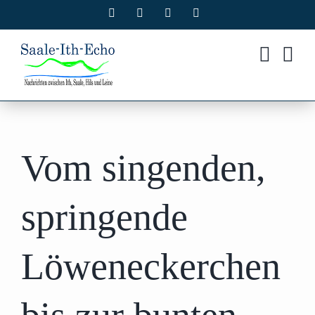
Zum
Facebook
X
Instagram
Pinterest
Inhalt
springen
Vom singenden,
springende
Löweneckerchen