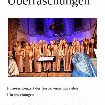
Überraschungen
Zeige
grösseres
Bild
Furioses Konzert der Gospelvoices mit vielen
Überraschungen