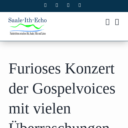
Zum
Facebook
X
Instagram
Pinterest
Inhalt
springen
Furioses Konzert
der Gospelvoices
mit vielen