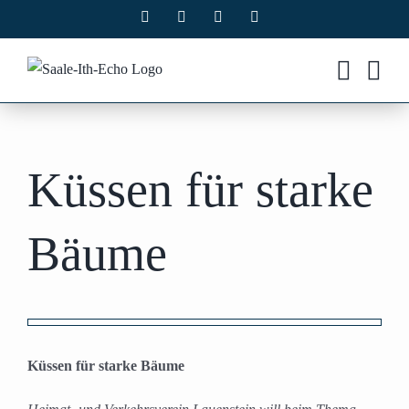
Zum
Facebook
X
Instagram
Pinterest
Inhalt
springen
Küssen für starke
Bäume
Zeige
grösseres
Küssen für starke Bäume
Bild