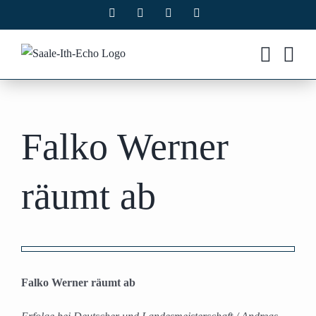
Zum
Facebook
X
Instagram
Pinterest
Inhalt
springen
Falko Werner
räumt ab
Zeige
grösseres
Falko Werner räumt ab
Bild