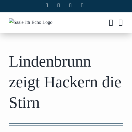
Zum
Facebook
X
Instagram
Pinterest
Inhalt
springen
Lindenbrunn
zeigt Hackern die
Stirn
Zeige