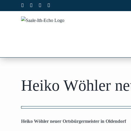
Zum
Facebook
X
Instagram
Pinterest
Inhalt
springen
Heiko Wöhler neu
Zeige
grösseres
Heiko Wöhler neuer Ortsbürgermeister in Oldendorf
Bild