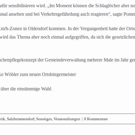
afür sensibilisieren wird. „Im Moment können die Schlaglöcher aber noch
chmal ansehen und bei Verkehrsgefährdung auch reagieren“, sagte Pomm
h-Zonen in Oldendorf kommen. In der Vergangenheit hatte der Ortsrat
ird das Thema aber noch einmal aufgegriffen, da sich die gesetzlic
flächenpflegekonzept der Gemeindeverwaltung mehrere Male im Jahr g
iko Wöhler zum neuen Ortsbürgermeister
 über die einstimmige Wahl
itik
,
Salzhemmendorf
,
Sonstiges
,
Veranstaltungen
|
0 Kommentare