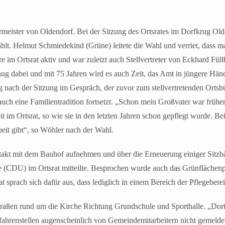
meister von Oldendorf. Bei der Sitzung des Ortsrates im Dorfkrug Ol
hlt. Helmut Schmiedekind (Grüne) leitete die Wahl und verriet, dass m
hre im Ortsrat aktiv und war zuletzt auch Stellvertreter von Eckhard F
genug dabei und mit 75 Jahren wird es auch Zeit, das Amt in jüngere H
rg nach der Sitzung im Gespräch, der zuvor zum stellvertretenden Ortsbü
auch eine Familientradition fortsetzt. „Schon mein Großvater war frühe
t im Ortsrat, so wie sie in den letzten Jahren schon gepflegt wurde. 
eit gibt“, so Wöhler nach der Wahl.
takt mit dem Bauhof aufnehmen und über die Erneuerung einiger Sitzbä
 (CDU) im Ortsrat mitteilte. Besprochen wurde auch das Grünflächenp
t sprach sich dafür aus, dass lediglich in einem Bereich der Pflegebere
ßen rund um die Kirche Richtung Grundschule und Sporthalle. „Dort g
efahrenstellen augenscheinlich von Gemeindemitarbeitern nicht geme