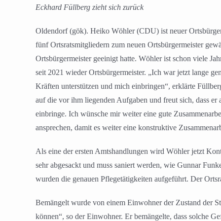
Eckhard Füllberg zieht sich zurück
Oldendorf (gök). Heiko Wöhler (CDU) ist neuer Ortsbürger
fünf Ortsratsmitgliedern zum neuen Ortsbürgermeister gewä
Ortsbürgermeister geeinigt hatte. Wöhler ist schon viele Ja
seit 2021 wieder Ortsbürgermeister. „Ich war jetzt lange 
Kräften unterstützen und mich einbringen“, erklärte Füllbe
auf die vor ihm liegenden Aufgaben und freut sich, dass er 
einbringe. Ich wünsche mir weiter eine gute Zusammenarbei
ansprechen, damit es weiter eine konstruktive Zusammenarb
Als eine der ersten Amtshandlungen wird Wöhler jetzt Kon
sehr abgesackt und muss saniert werden, wie Gunnar Funke
wurden die genauen Pflegetätigkeiten aufgeführt. Der Ortsra
Bemängelt wurde von einem Einwohner der Zustand der Stra
können“, so der Einwohner. Er bemängelte, dass solche G