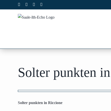
Zum
Facebook
X
Instagram
Pinterest
Inhalt
springen
Solter punkten i
Zeige
grösseres
Solter punkten in Riccione
Bild