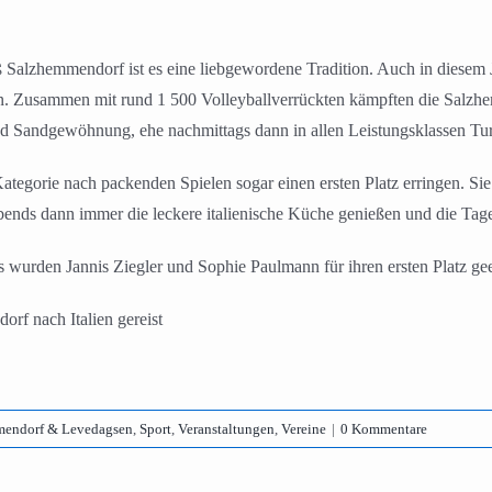
 Salzhemmendorf ist es eine liebgewordene Tradition. Auch in diesem 
ien. Zusammen mit rund 1 500 Volleyballverrückten kämpften die Salzh
nd Sandgewöhnung, ehe nachmittags dann in allen Leistungsklassen Tur
tegorie nach packenden Spielen sogar einen ersten Platz erringen. Sie
nds dann immer die leckere italienische Küche genießen und die Tage b
s wurden Jannis Ziegler und Sophie Paulmann für ihren ersten Platz ge
rf nach Italien gereist
endorf & Levedagsen
,
Sport
,
Veranstaltungen
,
Vereine
|
0 Kommentare