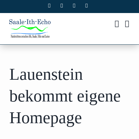
Zum
Facebook
X
Instagram
Pinterest
Inhalt
springen
Lauenstein
bekommt eigene
Homepage