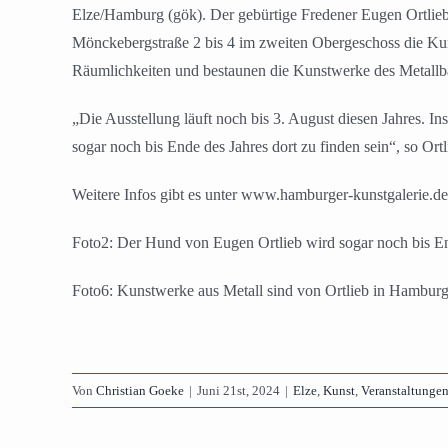
Elze/Hamburg (gök). Der gebürtige Fredener Eugen Ortlieb s
Mönckebergstraße 2 bis 4 im zweiten Obergeschoss die Kuns
Räumlichkeiten und bestaunen die Kunstwerke des Metallb
„Die Ausstellung läuft noch bis 3. August diesen Jahres. I
sogar noch bis Ende des Jahres dort zu finden sein“, so Ortli
Weitere Infos gibt es unter www.hamburger-kunstgalerie.de
Foto2: Der Hund von Eugen Ortlieb wird sogar noch bis End
Foto6: Kunstwerke aus Metall sind von Ortlieb in Hamburg
Von
Christian Goeke
|
Juni 21st, 2024
|
Elze
,
Kunst
,
Veranstaltunge