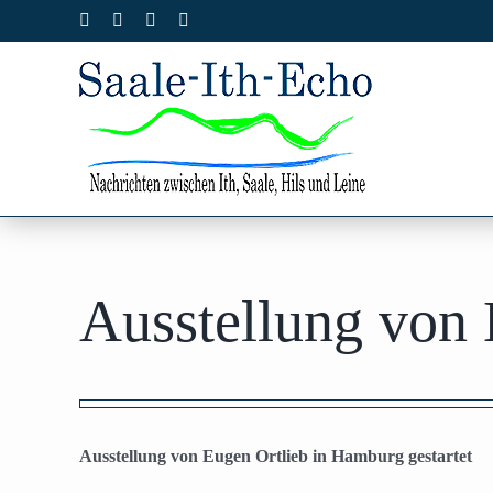
Zum
Facebook
X
Instagram
Pinterest
Inhalt
springen
Ausstellung von 
Zeige
grösseres
Ausstellung von Eugen Ortlieb in Hamburg gestartet
Bild