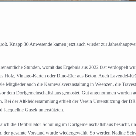
roß. Knapp 30 Anwesende kamen jetzt auch wieder zur Jahreshauptver
hrenamtliche Stunden, womit das Ergebnis aus 2022 fast verdoppelt wurd
aus Holz, Vintage-Karten oder Dino-Eier aus Beton. Auch Lavendel-K
e Mitglieder auch die Karnevalsveranstaltung in Weenzen, die Travest
vor dem Dorfgemeinschaftshaus gemostet. Gut angenommen wurden auc
n. Bei der Altkleidersammlung erhielt der Verein Unterstützung der D
 Jacqueline Gusek unterstützten.
e auch die Defibrillator-Schulung im Dorfgemeinschaftshaus besucht, u
, der gesamte Vorstand wurde wiedergewählt. So werden Nadine Schwar