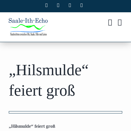
Zum
Facebook
X
Instagram
Pinterest
Inhalt
springen
„Hilsmulde“
feiert groß
Zeige
grösseres
„Hilsmulde“ feiert groß