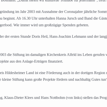
osmann: „Damit bieten wir kulturelle Teilhabe für jedermann“, freut
sgründung im Jahr 2003 mit Ausnahme der Coronajahre jährliche Sommer
u beginnt. Ab 16.30 Uhr unterhalten Hanna Jursch und Band die Gäste
Fingerfood. Wie immer wird um großzügige Spenden gebeten.
er der ersten Stunde Doris Heil, Hans-Joachim Lehmann und der langj
 2003 die Stiftung im damaligen Kirchenkreis Alfeld ins Leben gerufen w
ojekte aus den Anlage-Erträgen finanziert.
 Hildesheimer Land ist eine Förderung auch in der dortigen Region m
kleine Stiftung kann große Projekte fördern und nachhaltig Gutes tun“
g, Klaus-Dieter Klees und Hans Nottbohm (von links) stellen das Prog