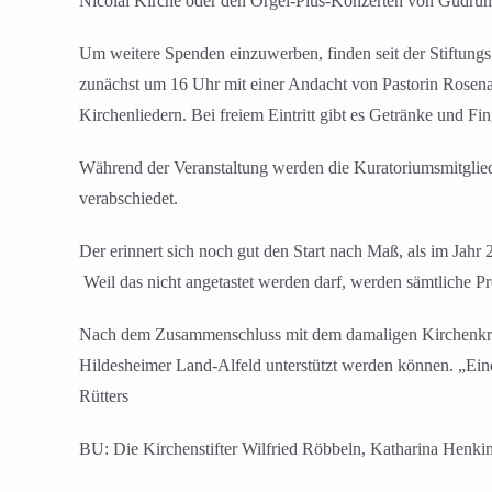
Nicolai Kirche oder den Orgel-Plus-Konzerten von Gudrun B
Um weitere Spenden einzuwerben, finden seit der Stiftung
zunächst um 16 Uhr mit einer Andacht von Pastorin Rosena
Kirchenliedern. Bei freiem Eintritt gibt es Getränke und 
Während der Veranstaltung werden die Kuratoriumsmitglied
verabschiedet.
Der erinnert sich noch gut den Start nach Maß, als im Jahr
Weil das nicht angetastet werden darf, werden sämtliche Pr
Nach dem Zusammenschluss mit dem damaligen Kirchenkreis
Hildesheimer Land-Alfeld unterstützt werden können. „Eine 
Rütters
BU: Die Kirchenstifter Wilfried Röbbeln, Katharina Henkin