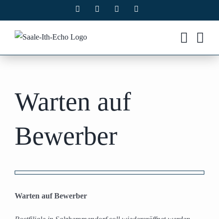
Zum
Facebook
X
Instagram
Pinterest
Inhalt
springen
Warten auf
Bewerber
Zeige
grösseres
Warten auf Bewerber
Bild